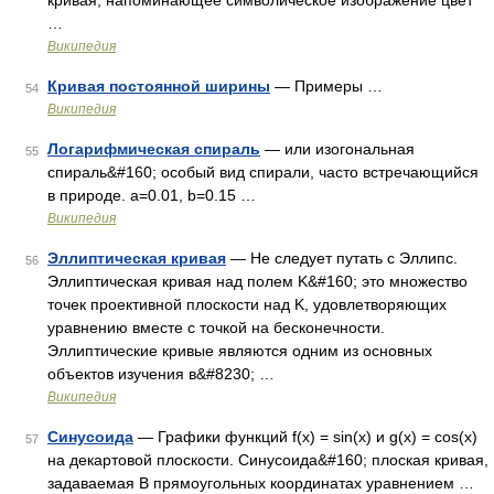
кривая, напоминающее символическое изображение цвет
…
Википедия
Кривая постоянной ширины
— Примеры …
54
Википедия
Логарифмическая спираль
— или изогональная
55
спираль&#160; особый вид спирали, часто встречающийся
в природе. a=0.01, b=0.15 …
Википедия
Эллиптическая кривая
— Не следует путать с Эллипс.
56
Эллиптическая кривая над полем K&#160; это множество
точек проективной плоскости над K, удовлетворяющих
уравнению вместе с точкой на бесконечности.
Эллиптические кривые являются одним из основных
объектов изучения в&#8230; …
Википедия
Синусоида
— Графики функций f(x) = sin(x) и g(x) = cos(x)
57
на декартовой плоскости. Синусоида&#160; плоская кривая,
задаваемая В прямоугольных координатах уравнением …