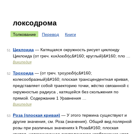
локсодрома
Толкование
Перевод
Книги
Циклоида
— Катящаяся окружность рисует циклоиду
51
Циклоида (от греч. κυκλοειδής&#160; круглый)&#160; пло …
Википедия
Трохоида
— (от греч. τροχοειδής&#160;
52
колесообразный)&#160; плоская трансцендентная кривая,
представляет собой траекторию точки, жёстко связанной с
окружностью радиуса , катящейся без скольжения по
прямой. Содержание 1 Уравнения …
Википедия
Роза (плоская кривая)
— У этого термина существуют и
53
другие значения, см. Роза (значения). Общий вид полярной
розы при различных значениях k Роза&#160; плоская