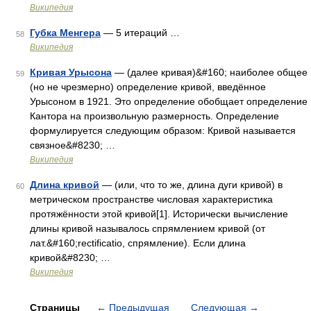
Википедия
Губка Менгера
— 5 итераций …
58
Википедия
Кривая Урысона
— (далее кривая)&#160; наиболее общее
59
(но не чрезмерно) определение кривой, введённое
Урысоном в 1921. Это определение обобщает определение
Кантора на произвольную размерность. Определение
формулируется следующим образом: Кривой называется
связное&#8230; …
Википедия
Длина кривой
— (или, что то же, длина дуги кривой) в
60
метрическом пространстве числовая характеристика
протяжённости этой кривой[1]. Исторически вычисление
длины кривой называлось спрямлением кривой (от
лат.&#160;rectificatio, спрямление). Если длина
кривой&#8230; …
Википедия
Страницы
←
Предыдущая
Следующая
→